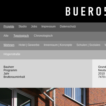
Projekte
Studio
Jobs
Impressum
Datenschutz
Alle
Typologisch
Chronologisch
Wohnen
Hotel | Gewerbe
Innenraum | Konzepte
Schulen | Soziales
W
Högenstraße
Bauherr
Grund
Programm
Neuba
Jahr
2010
Bruttorauminhalt
7470