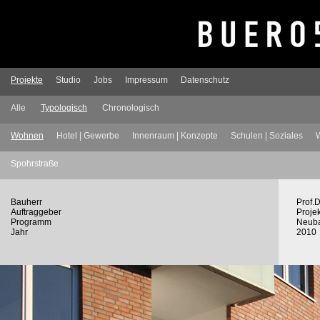
Projekte
Studio
Jobs
Impressum
Datenschutz
Alle
Typologisch
Chronologisch
Wohnen
Hotel | Gewerbe
Innenraum | Konzepte
Schulen | Soziales
W
Spohrstraße
Bauherr
Prof.
Auftraggeber
Proj
Programm
Neuba
Jahr
2010