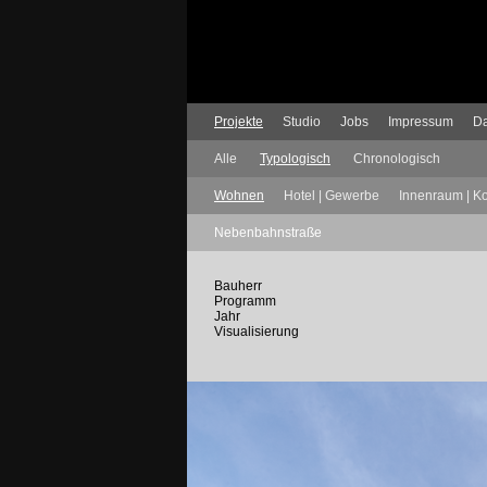
Projekte
Studio
Jobs
Impressum
Da
Alle
Typologisch
Chronologisch
Wohnen
Hotel | Gewerbe
Innenraum | K
Nebenbahnstraße
Bauherr
Programm
Jahr
Visualisierung